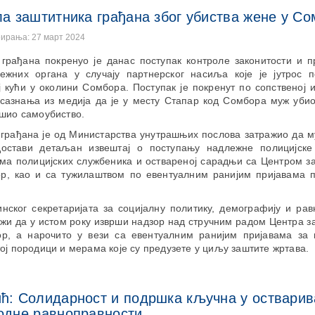
а заштитника грађана због убиства жене у С
еирања: 27 март 2024
 грађана покренуо је данас поступак контроле законитости и п
ежних органа у случају партнерског насиља које је јутрос 
 кући у околини Сомбора. Поступак је покренут по сопственој 
сазнања из медија да је у месту Стапар код Сомбора муж убио
ршио самоубиство.
грађана је од Министарства унутрашњих послова затражио да м
остави детаљан извештај о поступању надлежне полицијске
ма полицијских службеника и оствареној сарадњи са Центром з
р, као и са тужилаштвом по евентуалним ранијим пријавама п
нског секретаријата за социјалну политику, демографију и ра
жи да у истом року изврши надзор над стручним радом Центра з
р, а нарочито у вези са евентуалним ранијим пријавама за 
ој породици и мерама које су предузете у циљу заштите жртава.
ћ: Солидарност и подршка кључна у оствари
одне равноправности