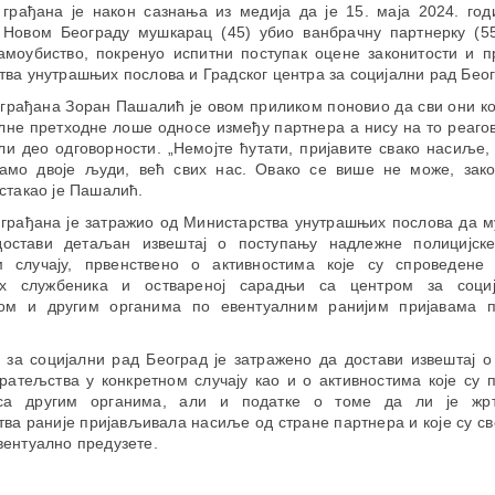
 грађана је након сазнања из медија да је 15. маја 2024. год
 Новом Београду мушкарац (45) убио ванбрачну партнерку (55
амоубиство, покренуо испитни поступак оцене законитости и п
ва унутрашњих послова и Градског центра за социјални рад Беог
грађана Зоран Пашалић је овом приликом поновио да сви они ко
лне претходне лоше односе између партнера а нису на то реаго
ли део одговорности. „Немојте ћутати, пријавите свако насиље, 
амо двоје људи, већ свих нас. Овако се више не може, зак
стакао је Пашалић.
грађана је затражио од Министарства унутрашњих послова да м
остави детаљан извештај о поступању надлежне полицијск
м случају, првенствено о активностима које су спроведене
их службеника и оствареној сарадњи са центром за соци
ом и другим органима по евентуалним ранијим пријавама п
 за социјални рад Београд је затражено да достави извештај о
ратељства у конкретном случају као и о активностима које су 
са другим органима, али и податке о томе да ли је жрт
ва раније пријављивала насиље од стране партнера и које су с
вентуално предузете.