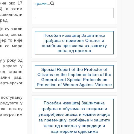
ине око 17
тражи...
), а затим
равилности
рад.
ји су знали
вали, сносе
Посебан извештај Заштитника
јер то није
грађана о примени Општег и
посебних протокола за заштиту
он се мора
жена од насиља
у у року од
е управе у
Special Report of the Protector of
 од стране
Citizens on the Implementation of the
јални рад,
General and Special Protocols on
артнерског
Protection of Women Against Violence
 поступању
предузете у
Посебан извештај Заштитника
ва органу
грађана о обукама за стицање и
ве мере тим
унапређење знања и компетенција
за превенцију, сузбијање и заштиту
жена од насиља у породици и
партнерским односима