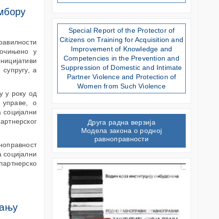
омбору
Special Report of the Protector of
Citizens on Training for Acquisition and
равилности
Improvement of Knowledge and
почињено у
Competencies in the Prevention and
иницијативи
Suppression of Domestic and Intimate
 супругу, а
Partner Violence and Protection of
Women from Such Violence
у у року од
 управе, о
а социјални
артнерског
Друга радна верзија
Модела закона о родној
равноправности
вноправност
а социјални
партнерско
вању