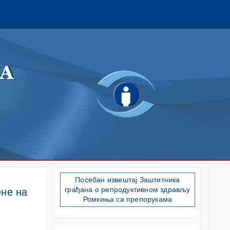
Посебан извештај Заштитника
грађана о репродуктивном здрављу
ене на
Ромкиња са препорукама