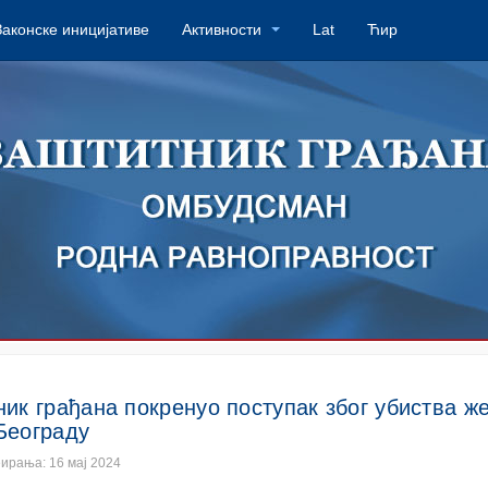
Законске иницијативе
Активности
Lat
Ћир
ик грађана покренуо поступак због убиства ж
Београду
ирања: 16 мај 2024