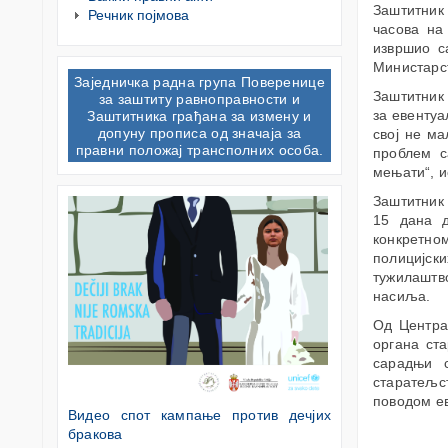
Заштитник
Речник појмова
часова на
извршио с
Министарст
Заједничкa раднa групa Поверенице
Заштитник 
за заштиту равноправности и
за евентуа
Заштитника грађана за измену и
допуну прописа од значаја за
свој не ма
правни положај трансполних особа.
проблем с
мењати“, и
Заштитник 
15 дана д
конкретно
полицијск
тужилаштв
насиља.
Од Центра
органа ста
сарадњи 
старатељст
поводом е
Видео спот кампање против дечјих
бракова