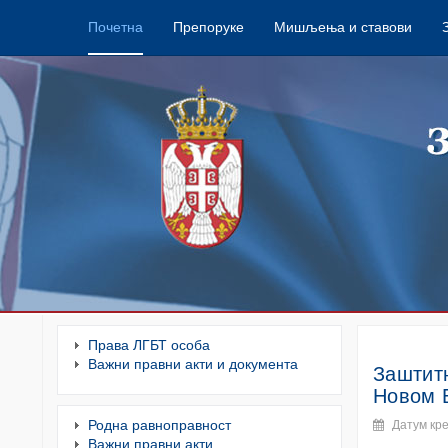
Почетна
Препоруке
Мишљења и ставови
Права ЛГБТ особа
Важни правни акти и документа
Заштитн
Новом 
Родна равноправност
Датум кре
Важни правни акти