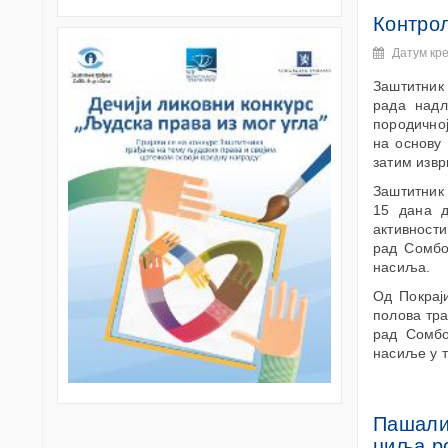
Контрол
Датум кр
Заштитник
рада надл
породичној
на основу 
затим изв
Заштитник 
15 дана д
активности
рад Сомбо
насиља.
Од Покраји
полова тра
рад Сомбо
насиље у т
Пашали
циља р