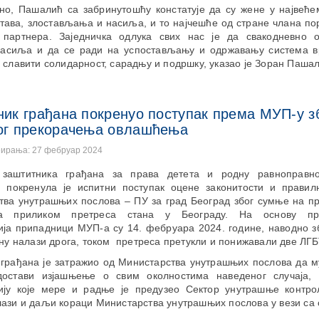
но, Пашалић са забринутошћу констатује да су жене у највеће
тава, злостављања и насиља, и то најчешће од стране члана п
 партнера. Заједничка одлука свих нас је да свакодневно 
насиља и да се ради на успостављању и одржавању система в
 славити солидарност, сарадњу и подршку, указао је Зоран Паша
ик грађана покренуо поступак према МУП-у з
ог прекорачења овлашћења
еирања: 27 фебруар 2024
заштитника грађана за права детета и родну равноправн
ћ покренула је испитни поступак оцене законитости и правил
тва унутрашњих послова – ПУ за град Београд због сумње на п
а приликом претреса стана у Београду. На основу пр
ја припадници МУП-а су 14. фебруара 2024. године, наводно зб
ану налази дрога, током претреса претукли и понижавали две ЛГ
грађана је затражио од Министарства унутрашњих послова да м
остави изјашњење о свим околностима наведеног случаја, 
ју које мере и радње је предузео Сектор унутрашње контрол
ази и даљи кораци Министарства унутрашњих послова у вези са 