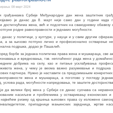
еирања: 08 март 2024
ћи грађанкама Србије Међународни дан жена заштитник гра
зјавио је данас да 8. март није само дан у години када 
 достигнућима жена, већ и подсетник на свакодневну обавезу 
отпуне родне равноправности и једнаких могућности.
 данас у политици, у култури, у науци и у свим другим сферам
а, а за њихово потпуно лично и професионално остварење не
онална подршка, додао је Пашалић.
оред борбе за једнака политичка права жена и мушкараца, све ак
изнавања и вредновања, тзв. неплаћеног рада жена у домаћинс
едним добрима на селу, као и питање усклађивања профес
 живота жена, у чему је веома важно разумевање и подршка
ових партнера. Нужно је наставити са предузимањем конкретни
вноправности жена и мушкараца, а поготово у погледу једнак
д, услова рада, могућности напредовања, те заштите достојанства
је да велики број жена у Србији се данас суочава са неравно
нованим насиљем и проблемима у остваривању економских и 
у највећем ризику од кршења њихових права су изложене самохр
нвалидитетом, припаднице мањинских заједница, жртве на