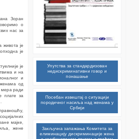
ђана Зоран
говоримо о
свих нас за
а живота је
опходна је
Упутства за стандардизован
туелније је
недискриминативни говор и
твима и на
понашање
ионалног и
 женама од
х мера ради
е плате за
Посебан извештај о ситуацији
.
породичног насиља над женама у
Србији
правношћу,
социјалних
ане мајке,
сиља, жене
Закључна запажања Комитета за
елиминацију дискриминације жена
о комбинованом другом и трећем