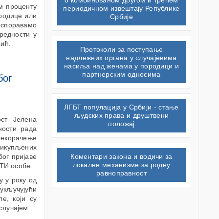
м проценту
периодичном извештају Републике
ородице или
Србије
оспоравамо
редности у
лић.
Протоколи за поступање
надлежних органа у случајевима
насиља над женама у породици и
партнерским односима
бог
ЛГБТ популација у Србији - стање
људских права и друштвени
ост Јелена
положај
ности рада
рекорачење
икупљених
Коментари закона и водичи за
ог пријаве
локалне механизме за родну
БТИ особе.
равноправност
у у року од
укључујући
е, који су
случајем.