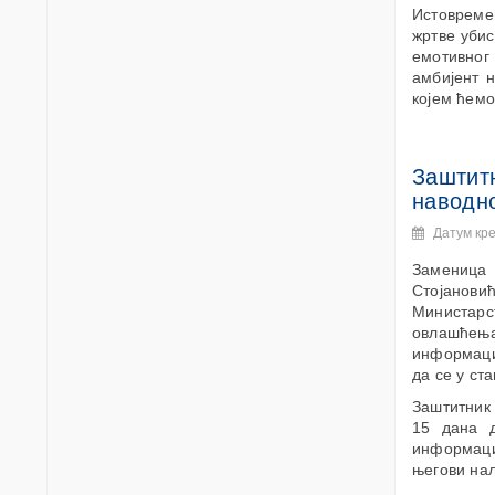
Истовреме
жртве убис
емотивног
амбијент 
којем ћемо
Заштитн
наводн
Датум кр
Заменица 
Стојанови
Министарс
овлашћењ
информаци
да се у ст
Заштитник 
15 дана д
информаци
његови нал