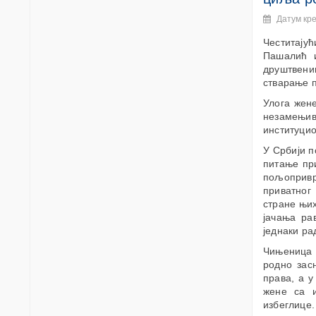
Датум кр
Честитају
Пашалић и
друштвеним
стварање п
Улога жене
незамењив
институци
У Србији п
питање пр
пољопривр
приватног
стране њих
јачања ра
једнаки ра
Чињеница 
родно зас
права, а 
жене са и
избеглице.